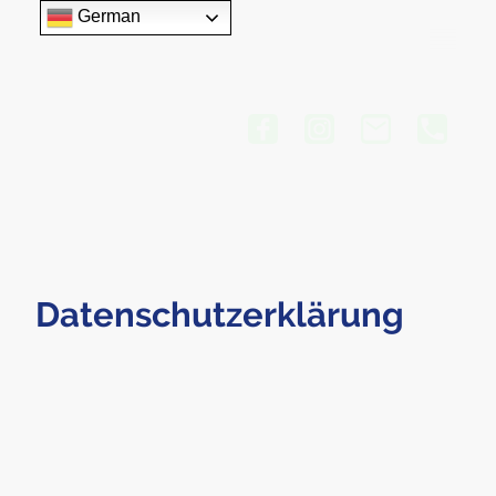
German
Datenschutzerklärung
Der Schutz Ihrer Privatsphäre ist uns wichtig. Daher nehmen Sie bitte
nachstehende Informationen über die Nutzung unserer Internetseite zur
Kenntnis. Sollten Sie weitere Fragen zum Umgang mit Ihren
personenbezogenen Daten haben, können Sie sich gerne an uns
Datenschutzbeauftragten wenden.
Verantwortlicher im Sinne des Art. 4 Abs. 7 EU-Datenschutz-
Grundverordnung (DS-GVO) ist